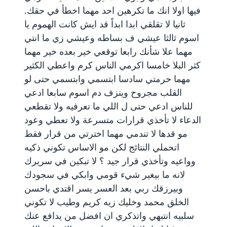
فيها اولا انك ما تكرهين احد مهما اخطأ في حقك.
ثانيا لا تقلقي ابدا ابداً قد ايش كانت الهموم يا
اسوم ثالثا عيشي ف بساطه وعيشي زي ما انتي
مهما علا شأنك رابعا توقعي خير بعده خير مهما
كثر البلا خامسا اكرمي الناس كرم واعطي الكثير
مهما حرمتي سادسا ابتسمي وابتسمي حتى لو
القلب مجروح وينزف دم اسوم سابعا ادعي
للناس ادعي حتى ل اللي ما تعرفيه ولا تقطعي
الدعاء لا تأخذي قرارات متسرعة ولا تعطي وعود
مو قدها لا تندمي مهما اخترتي من قرار فقط
اتحملي النتائج لكن مو الاساس تكوني ذكيه
وواعيه وتأخذي قرار جيد ؟ لا تبكين في سريرك
لانه ما بيغير شيء قومي وابكي في سجودك
وبيرزقك ربي بعد العسر يسر اقتدي باحسن
الخلق محمد وخليك زيه كريم وطيب لا تكوني
سلبيه انتبهي واتذكري ان افضل من يدافع عنك