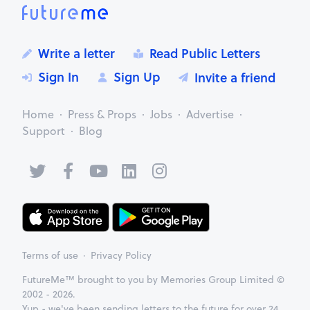
Write a letter
Read Public Letters
Sign In
Sign Up
Invite a friend
Home
Press & Props
Jobs
Advertise
Support
Blog
Terms of use
Privacy Policy
FutureMe™ brought to you by Memories Group Limited ©
2002 - 2026.
Yup - we've been sending letters to the future for over 24