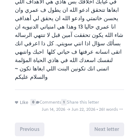
في غيابك اخلاقك بس هاذي هي الاهداف اللي
ابغاها تتحقق ادعو الله ان يطول ف عمري وان
يحسن خاتمتي وادعو الله ان يحقق لي أهدافي
انا عمري حاليا 13 وهذا هي امنياتي الدنيويه ان
شاء الله يكون تحققت آمين قبل لا تنتهي الرساله
بسألك سؤال اذا انتي سويتي. كل ذا اعرفي انك
اتقى انسانه عرفتها ف حياتي كلها احبك وانتبهي
لنفسك اسعدك الله في هاذي الحياة المؤلمة
Why is this inappropriate?
اتمنى انك تكونين البنت اللي ابغاها تكون ~
Share this FutureMe letter
والسلام عليكم
Copy the link to your clipboard:
Like
Comments
Share this letter
Copy URL
1
0
Jun 14, 2026 → Jun 22, 2026 • 261 words
Report
Or share directly via social media:
Previous
Next letter
Mark as inappropriate