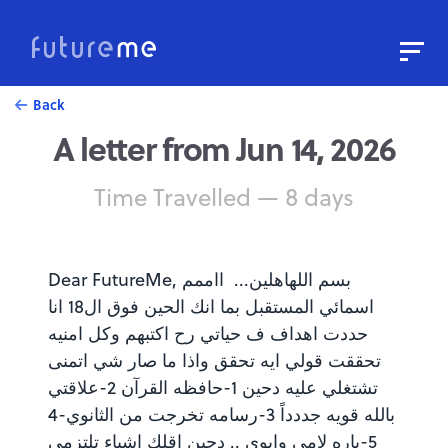
Sign In
Sign Up
Back
A letter from Jun 14, 2026
Write a Letter to the Future
Read Public Letters
Time Travelled — 8 days
Blog
Press & Props
Dear FutureMe, بسم اللهاهلين... ااممم
اسمائي المستقبل بما انك الحين فوق ال18 انا
حددت اهداف ف حياتي رح اكتبهم وكل امنيه
تحققت قولي ايه تحقق واذا ما صار شي اتمنى
تشتغلي عليه دحين 1-حافظه القرآن 2-علاقتي
بالله قويه جددداً 3-رسامه تخرجت من الثانوي-4
5-باره لامي وابوي .. دحين اقلك اشياء تلتزمي