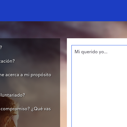
o?
icación?
 me acerca a mi propósito
oluntariado?
te compromiso? ¿Qué vas